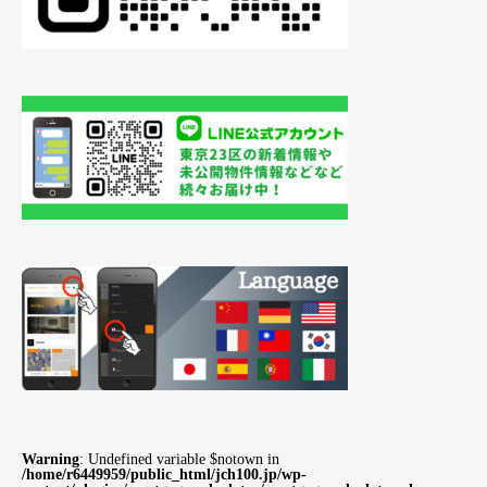
Warning
: Undefined variable $notown in
/home/r6449959/public_html/jch100.jp/wp-