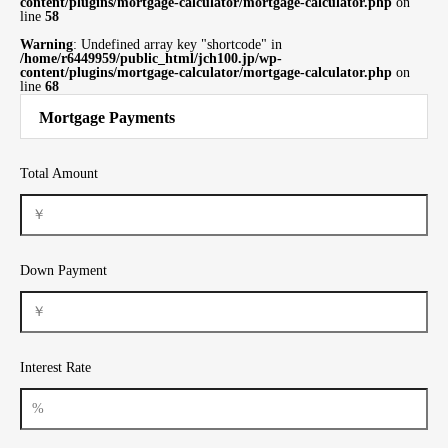
content/plugins/mortgage-calculator/mortgage-calculator.php
on
line
58
Warning
: Undefined array key "shortcode" in
/home/r6449959/public_html/jch100.jp/wp-
content/plugins/mortgage-calculator/mortgage-calculator.php
on
line
68
Mortgage Payments
Total Amount
Down Payment
Interest Rate