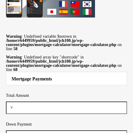
Warning
: Undefined variable $notown in
/home/r6449959/public_html/jch100.jp/wp-
content/plugins/mortgage-calculator/mortgage-calculator.php
on
line
58
Warning
: Undefined array key "shortcode" in
/home/r6449959/public_html/jch100.jp/wp-
content/plugins/mortgage-calculator/mortgage-calculator.php
on
line
68
Mortgage Payments
Total Amount
Down Payment