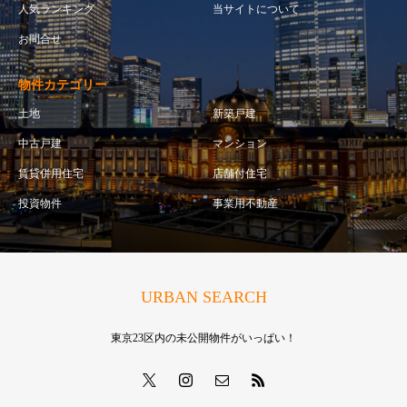
人気ランキング
当サイトについて
お問合せ
物件カテゴリー
土地
新築戸建
中古戸建
マンション
賃貸併用住宅
店舗付住宅
投資物件
事業用不動産
URBAN SEARCH
東京23区内の未公開物件がいっぱい！