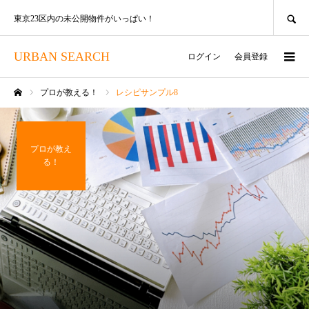
SEARCH
東京23区内の未公開物件がいっぱい！
URBAN SEARCH
ログイン
会員登録
プロが教える！
レシピサンプル8
ホーム
プロが教え
る！