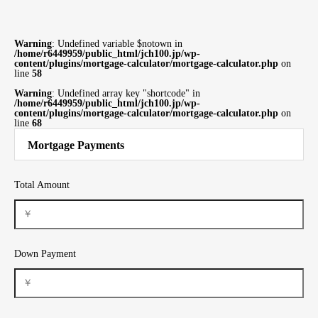
Warning
: Undefined variable $notown in
/home/r6449959/public_html/jch100.jp/wp-
content/plugins/mortgage-calculator/mortgage-calculator.php
on
line
58
Warning
: Undefined array key "shortcode" in
/home/r6449959/public_html/jch100.jp/wp-
content/plugins/mortgage-calculator/mortgage-calculator.php
on
line
68
Mortgage Payments
Total Amount
Down Payment