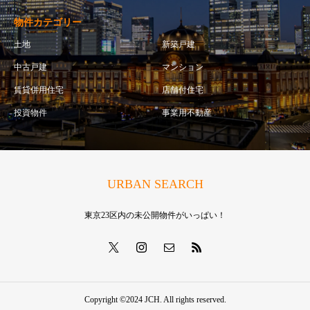
物件カテゴリー
土地
新築戸建
中古戸建
マンション
賃貸併用住宅
店舗付住宅
投資物件
事業用不動産
URBAN SEARCH
東京23区内の未公開物件がいっぱい！
Copyright ©2024 JCH. All rights reserved.