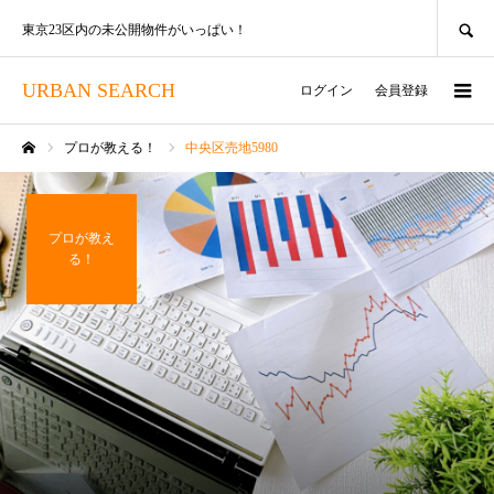
SEARCH
東京23区内の未公開物件がいっぱい！
URBAN SEARCH
ログイン
会員登録
プロが教える！
中央区売地5980
ホーム
プロが教え
る！